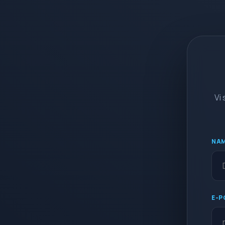
Vi
NAM
E-P