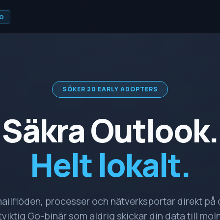
O
SÖKER 20 EARLY ADOPTERS
Säkra Outlook.
Helt lokalt.
ailflöden, processer och nätverksportar direkt på d
tviktig Go-binär som aldrig skickar din data till mol