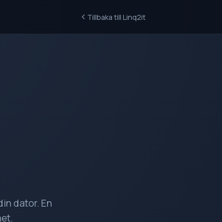
Tillbaka till Linq2it
in dator. En
net.